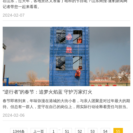
在山东，过大年，各地景区又准备了啥样的节目呢？山东商报·速豹新闻网
记者带您一起来看看。
2024-02-07
“逆行者”的春节：追梦火焰蓝 守护万家灯火
春节即将到来，年味弥漫在港城的大街小巷，与亲人团聚是对过年最大的期
待。但总有一群人，坚守在自己的岗位上，用实际行动诠释着责任与担当。
2024-02-06
..
1344条
上一页
1
51
52
53
54
55