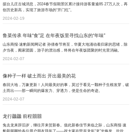
据台儿庄古城消息，2024春节假期景区累计接待游客量逾85 27万人次，再
创历史新高，实现了旅游市场的“开门红”。
2024-02-19
鲁菜传承 年味“食”足 在年夜饭里寻找山东的“年味”
山东商报·速豹新闻网记者 孙倩春节将至，华夏大地涌动着归家的思绪，除
夕当夜，阖家团圆，游子的漂泊感，终将在年夜饭团聚的时光里消融。
2024-02-07
像种子一样 破土而出 开出最美的花
春回大地，万象更新！人间最美好的事，莫过于看见一颗种子生根发芽，破
土而出——那一瞬间的爆发力、穿透力，便是生命的奇迹。
2024-02-07
龙行龘龘 前程朤朤
兔去龙来辞旧岁，继往开来贺新春。值此新春佳节来临之际，山东商报·速
豹新闻网给各位用户朋友拜年了——祝大家在甲辰龙年“龙”光焕发、欣欣