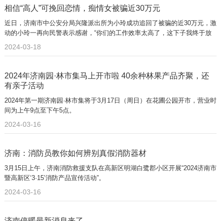
相信“高人”可挽回恋情，痴情女被骗近30万元
近日，济南市中公安分局兴隆派出所为小玲成功追回了被骗的近30万元，激
动的小玲一再向民警表示感谢，“你们的工作效率太高了，这下子我终于放
心了，给你们点赞。”
2024-03-18
2024年济南园·林市集马上开市啦 40余种林果产品齐聚，还
有亲子活动
2024年第一期济南园·林市集将于3月17日（周日）在花圃公园开市，营业时
间为上午9点至下午5点。
2024-03-16
济南：消防员教你如何辨别真假消防器材
3月15日上午，济南消防救援支队在高新区明湖白鹭郡小区开展“2024济南市
暨高新区‘3·15’消防产品宣传活动”。
2024-03-16
济南停暖最新消息来了