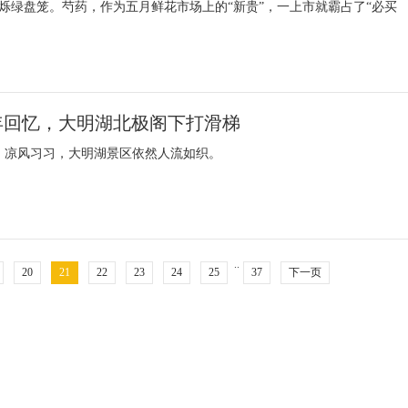
烁绿盘笼。芍药，作为五月鲜花市场上的“新贵”，一上市就霸占了“必买
年回忆，大明湖北极阁下打滑梯
下，凉风习习，大明湖景区依然人流如织。
..
20
21
22
23
24
25
37
下一页