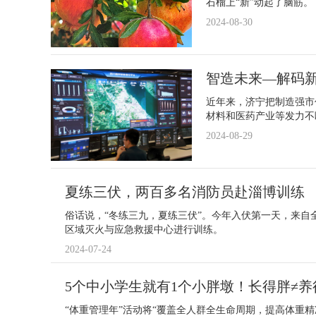
石榴上“新”动起了脑筋。
2024-08-30
智造未来—解码新
近年来，济宁把制造强市
材料和医药产业等发力不
2024-08-29
夏练三伏，两百多名消防员赴淄博训练
俗话说，“冬练三九，夏练三伏”。今年入伏第一天，来自
区域灭火与应急救援中心进行训练。
2024-07-24
5个中小学生就有1个小胖墩！长得胖≠养
“体重管理年”活动将“覆盖全人群全生命周期，提高体重