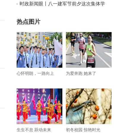
时政新闻眼丨八一建军节前夕这次集体学
习，传递了哪些重要信息？
热点图片
心怀明朗，一路向上
为爱奔跑 她来了
生生不息 跃动未来
初冬校园 惊艳时光