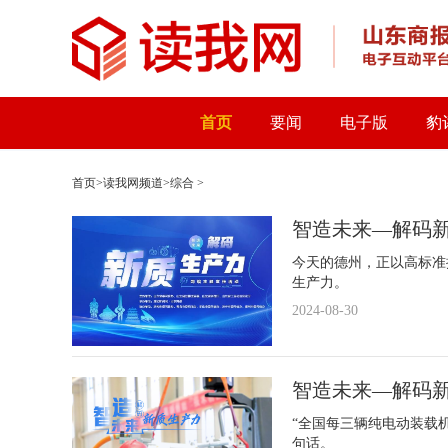
首页
要闻
电子版
豹
首页
>
读我网频道
>
综合
>
智造未来—解码新
今天的德州，正以高标准
生产力。
2024-08-30
智造未来—解码新
“全国每三辆纯电动装载
句话。