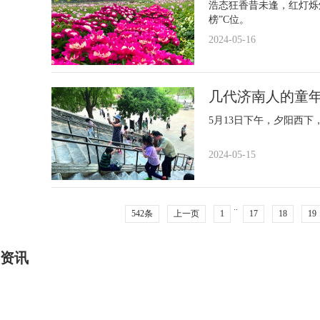
浩态狂香昔未逢，红灯烁
榜”C位。
2024-05-16
几代济南人的童
5月13日下午，夕阳西
2024-05-15
..
542条
上一页
1
17
18
19
资讯