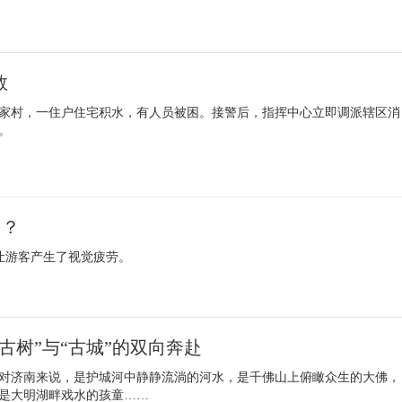
救
家村，一住户住宅积水，有人员被困。接警后，指挥中心立即调派辖区消
。
了？
渐让游客产生了视觉疲劳。
古树”与“古城”的双向奔赴
对济南来说，是护城河中静静流淌的河水，是千佛山上俯瞰众生的大佛，
是大明湖畔戏水的孩童……