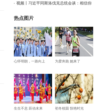
视频丨习近平同斯洛伐克总统会谈：相信你
这次访问将为中斯关系不断向前发展注入新
热点图片
动力
心怀明朗，一路向上
为爱奔跑 她来了
生生不息 跃动未来
初冬校园 惊艳时光