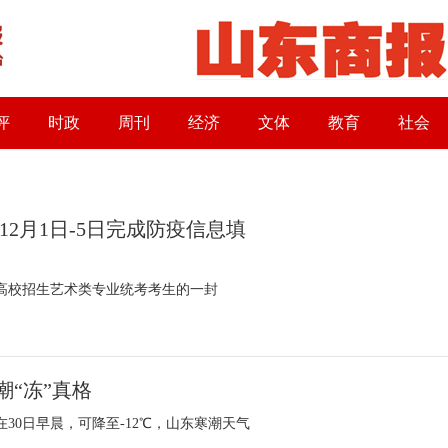
评
时政
周刊
经济
文体
教育
社会
12月1日-5日完成防疫信息填
通高校招生艺术类专业统考考生的一封
潮“冻”真格
0日早晨，可降至-12℃，山东寒潮天气