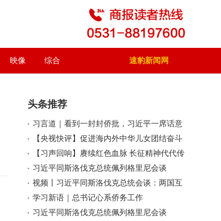
映像
综合
速豹新闻网
头条推荐
习言道｜看到一封封侨批，习近平一席话意
味深长
【央视快评】促进海内外中华儿女团结奋斗
【习声回响】赓续红色血脉 长征精神代代传
习近平同斯洛伐克总统佩列格里尼会谈
视频丨习近平同斯洛伐克总统会谈：两国互
信持续深化 合作成果不断涌现 传统友好深
学习新语｜总书记心系侨务工作
入人心
习近平同斯洛伐克总统佩列格里尼会谈