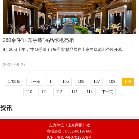
260余件“山东手造”展品惊艳亮相
9月26日上午，“中华手造·山东手造”精品展在山东曲阜尼山圣境开幕。
2022-09-27
..
1700条
上一页
1
105
106
107
108
109
110
111
112
113
114
下一页
资讯
主办单位《山东商报》社
商报热线：0531-88197600
ICP：鲁ICP备07018076号