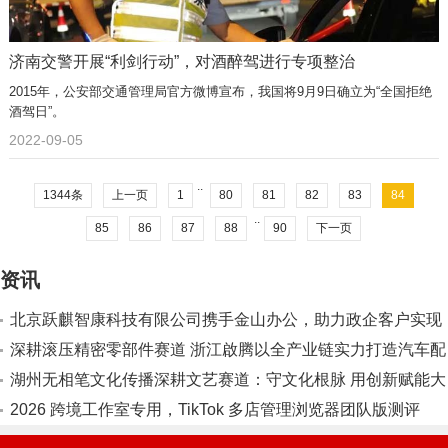
济南交警开展“利剑行动”，对酒醉驾进行专项整治
2015年，公安部交通管理局官方微博宣布，我国将9月9日确立为“全国拒绝
酒驾日”。
2022-09-05
..
1344条
上一页
1
80
81
82
83
84
..
85
86
87
88
90
下一页
资讯
北京跃麒智康科技有限公司携手金山办公，助力政企客户实现
办公软件国产化替代
深耕滚压精密零部件赛道 浙江啟腾以全产业链实力打造汽车配
套标杆
湖州无相笔文化传播深耕文艺赛道：守文化根脉 用创新赋能大
众美育
2026 跨境工作室专用，TikTok 多店管理浏览器团队版测评