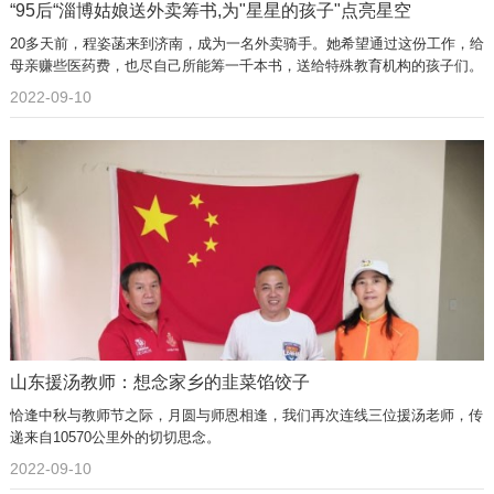
“95后“淄博姑娘送外卖筹书,为"星星的孩子"点亮星空
20多天前，程姿菡来到济南，成为一名外卖骑手。她希望通过这份工作，给
母亲赚些医药费，也尽自己所能筹一千本书，送给特殊教育机构的孩子们。
2022-09-10
山东援汤教师：想念家乡的韭菜馅饺子
恰逢中秋与教师节之际，月圆与师恩相逢，我们再次连线三位援汤老师，传
递来自10570公里外的切切思念。
2022-09-10