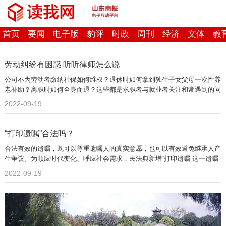
首页
要闻
电子版
豹评
时政
周刊
经济
文体
教
劳动纠纷有困惑 听听律师怎么说
公司不为劳动者缴纳社保如何维权？退休时如何拿到独生子女父母一次性养
老补助？离职时如何全身而退？这些都是求职者与就业者关注和常遇到的问
题。
2022-09-19
“打印遗嘱”合法吗？
合法有效的遗嘱，既可以尊重遗嘱人的真实意愿，也可以有效避免继承人产
生争议。为顺应时代变化、呼应社会需求，民法典新增“打印遗嘱”这一遗嘱
形式。
2022-09-19