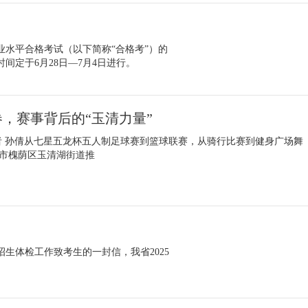
业水平合格考试（以下简称“合格考”）的
间定于6月28日—7月4日进行。
，赛事背后的“玉清力量”
者 孙倩从七星五龙杯五人制足球赛到篮球联赛，从骑行比赛到健身广场舞
市槐荫区玉清湖街道推
招生体检工作致考生的一封信，我省2025