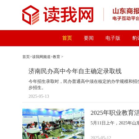
首页
要闻
电子版
豹
首页
>
读我网频道
>
教育
>
济南民办高中今年自主确定录取线
今年招生录取时，民办普通高中须在核定的办学规模和招
步招生。
2025-05-13
2025年职业教育
5月11日上午，2025
2025-05-12