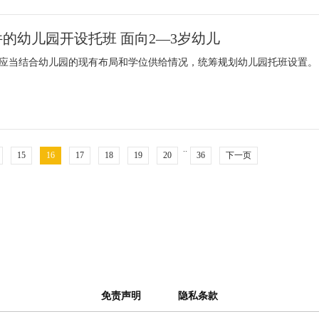
的幼儿园开设托班 面向2—3岁幼儿
应当结合幼儿园的现有布局和学位供给情况，统筹规划幼儿园托班设置。
..
15
16
17
18
19
20
36
下一页
免责声明
隐私条款