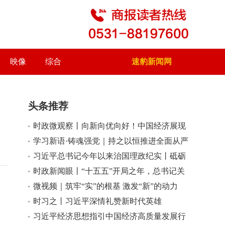
映像
综合
速豹新闻网
头条推荐
时政微观察丨向新向优向好！中国经济展现
强大韧性和活力
学习新语·铸魂强党｜持之以恒推进全面从严
治党
习近平总书记今年以来治国理政纪实丨砥砺
初心使命 把党建设得更加坚强有力
时政新闻眼丨“十五五”开局之年，总书记关
心百姓身边这些民生大事
微视频｜筑牢“实”的根基 激发“新”的动力
时习之丨习近平深情礼赞新时代英雄
习近平经济思想指引中国经济高质量发展行