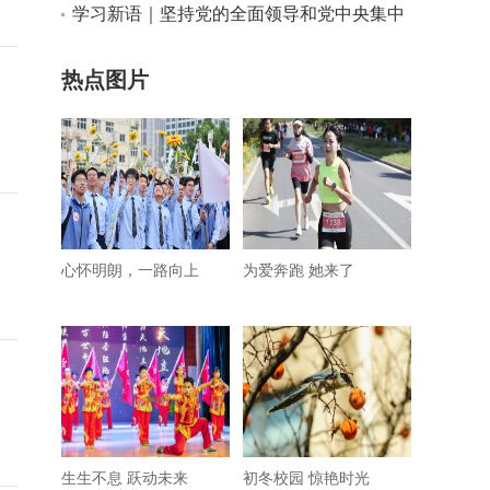
稳致远
学习新语｜坚持党的全面领导和党中央集中
统一领导
热点图片
心怀明朗，一路向上
为爱奔跑 她来了
生生不息 跃动未来
初冬校园 惊艳时光