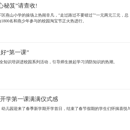
心秘笈”请查收!
历下区燕山小学的操场上热闹非凡，“走过路过不要错过”“一元两元三元，总
1800名和燕少年参与的校园淘宝节正火热进行。
好“第一课”
全知识培训进校园系列活动，引导师生掀起学习消防知识的热潮。
范”开学第一课满满仪式感
学、幼儿园迎来了春季新学期开学首日，结束了春节假期的学生们怀揣喜悦